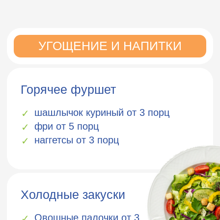
✓
столики в Лофте
✓
беседка малая
✓
беседка средняя
✓
беседка большая
С арендной платой
✓
дино шатер 1
60 чел 10 000₽/час
✓
дино шатер 2
20 чел 3 000₽/час
✓
дино шатер 3
20 чел 3 000₽/час
✓
айва домик
30 чел 5 000₽/час