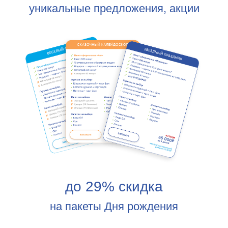
от 117 730₽
каждый
от 95 000₽
последующий
на 10 детей
ребенок от 8
500₽
ЗАКАЗАТЬ