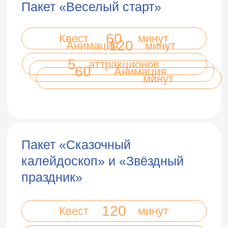
Квест на выбор
➤
миссия выполнима
➤
в поисках приключений
➤
идеальное ограбление
➤
орел и решка
гостях у сказки
➤
космическое путешествие
➤
вечеринка в стиле
Барби
➤
праздник с Уэнсдей
➤