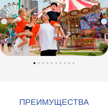
от 49 070₽
каждый
от 35 000₽
последующий
на 5 детей
ребенок от 6 500₽
ЗАКАЗАТЬ
*аттракционы входят во время прохождения
квеста
СКАЗОЧНЫЙ КАЛЕЙДОСКОП
✓
Пакет оформления «Сказочный
калейдоскоп»
✓
Квест или Анимация
120 минут
✓
10
аттракционов с быстрым входом*
✓
Безлимитные билеты в парк 10
шт
✓
Фотограф 60 минут
✓
Торт 2 кг
✘
Шоу
на выбор