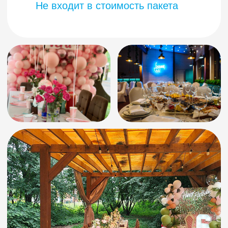
Экономия
от 14 070₽
ТАРИФЫ
стоимость услуг на пакеты
ВЕСЕЛЫЙ СТАРТ
✓
Пакет оформления «Веселый старт»
✓
Квест или Анимация
60 минут