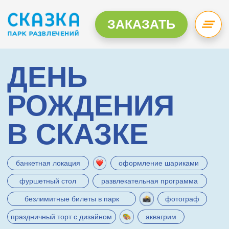
ЗАКАЗАТЬ
ДЕНЬ
РОЖДЕНИЯ
В СКАЗКЕ
банкетная локация
оформление шариками
фуршетный стол
развлекательная программа
безлимитные билеты в парк
фотограф
праздничный торт с дизайном
аквагрим