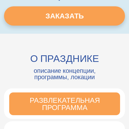
ПРОГРАММА
Пакет «Веселый старт»
60
Квест
минут
120
Анимация
минут
5
аттракционов
60
Анимация
минут
Пакет «Сказочный
калейдоскоп» и «Звёздный
праздник»
120
Квест
минут
10
аттракционов