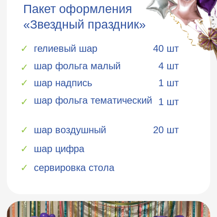
Холодные закуски
Овощные палочки от 3
✓
порц
Фруктовая тарелка от
✓
1 кг.
Пицца
Маргарита от 1 шт
✓
Четыре сыра от 1 шт
✓
Пепперони от 1 шт
✓
Цезарь от 1 шт
✓
Напитки
вода б/г от 5 бут
✓
сок яблочный от 1 л
✓