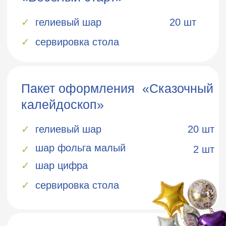
УГОЩЕНИЕ И НАПИТКИ
Горячее фуршет
шашлычок куриный от 3 порц
✓
фри от 5 порц
✓
наггетсы от 3 порц
✓