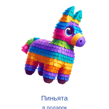
*аттракционы входят во время прохождения
квеста
ЗВЕЗДНЫЙ ПРАЗДНИК
✓
Пакет оформления
«Звездный праздник»
✓
Квест или Анимация
120 минут
✓
10
аттракционов с
быстрым входом*
✓
Безлимитные билеты в парк
15 шт
✓
Фотограф 60 минут
✓
Торт 3 кг
✓
Шоу
на выбор
Салат на выбор