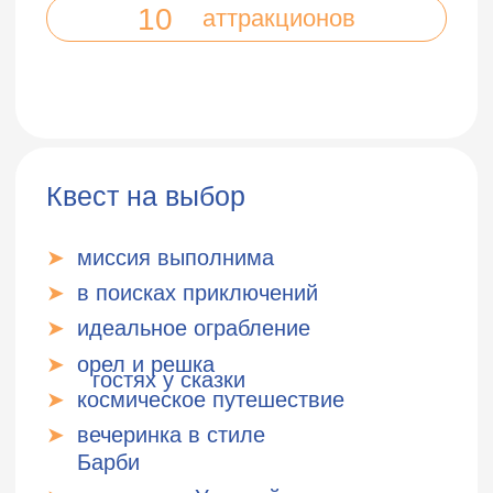
ОФОРМЛЕНИЕ
Пакет оформления
«Веселый старт»
✓
гелиевый шар
20 шт
✓
сервировка стола
Пакет оформления «Сказочный
калейдоскоп»
✓
гелиевый шар
20 шт
шар фольга малый
✓
2 шт
✓
шар цифра
✓
сервировка стола