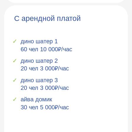
Пиньята
в подарок