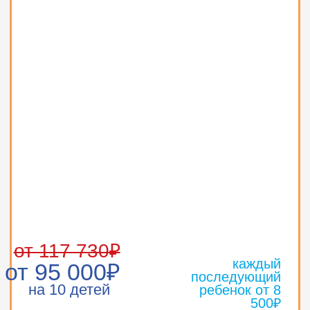
НАПИШИТЕ НАМ
В WHATSAPP
+7 991 291 64 00
О празднике
Преимущества
Тарифы
Контакты
О парке