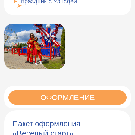
Пакет оформления
«Звездный праздник»
✓
гелиевый шар
40 шт
шар фольга малый
4 шт
✓
✓
шар надпись
1 шт
шар фольга тематический
✓
1 шт
✓
шар воздушный
20 шт
✓
шар цифра
✓
сервировка стола